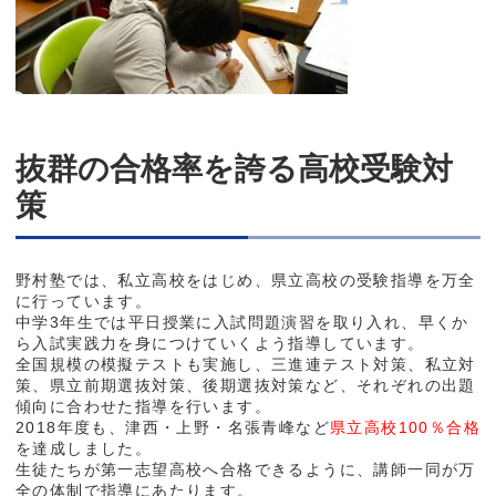
抜群の合格率を誇る高校受験対
策
野村塾では、私立高校をはじめ、県立高校の受験指導を万全
に行っています。
中学3年生では平日授業に入試問題演習を取り入れ、早くか
ら入試実践力を身につけていくよう指導しています。
全国規模の模擬テストも実施し、三進連テスト対策、私立対
策、県立前期選抜対策、後期選抜対策など、それぞれの出題
傾向に合わせた指導を行います。
2018年度も、津西・上野・名張青峰など
県立高校
100％合格
を達成しました。
生徒たちが第一志望高校へ合格できるように、講師一同が万
全の体制で指導にあたります。